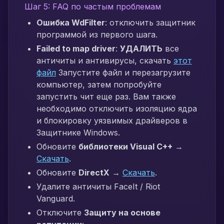
Шаг 5: FAQ по частым проблемам
Ошибка WdFilter
: отключить защитник
программой из первого шага.
Failed to map driver
:
УДАЛИТЬ
все
античиты и антивирусы, скачать
этот
файл
Запустите файл и перезагрузите
компьютер, затем попробуйте
запустить чит еще раз. Вам также
необходимо отключить изоляцию ядра
и блокировку уязвимых драйверов в
Защитнике Windows.
Обновите
библиотеки Visual C++
→
Скачать
.
Обновите
DirectX
→
Скачать
.
Удалите античиты FaceIt / Riot
Vanguard.
Отключите
Защиту на основе