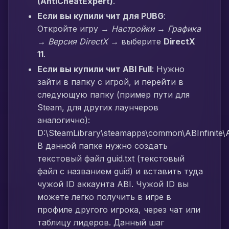
(AntiCheatExpert)
.
Если вы купили чит для PUBG
:
Откройте игру →
Настройки → Графика
→ Версия DirectX
→ выберите
DirectX
11
.
Если вы купили чит ABI Full
: Нужно
зайти в папку с игрой, и перейти в
следующую папку (пример пути для
Steam, для других лаунчеров
аналогично):
D:\SteamLibrary\steamapps\common\ABInfinite\AB
В данной папке нужно создать
текстовый файл guid.txt (текстовый
файл с названием guid) и вставить туда
чужой ID аккаунта ABI. Чужой ID вы
можете легко получить в игре в
профиле другого игрока, через чат или
таблицу лидеров. Данный шаг