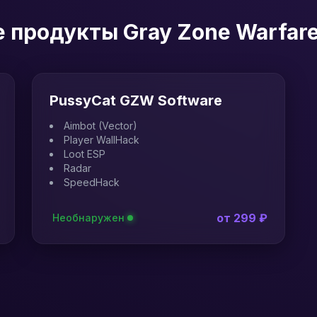
 продукты Gray Zone Warfar
PussyCat GZW Software
Aimbot (Vector)
Player WallHack
Loot ESP
Radar
SpeedHack
от 299 ₽
Необнаружен