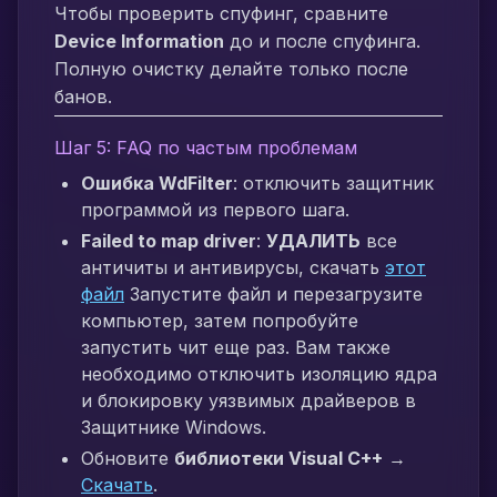
Чтобы проверить спуфинг, сравните
Device Information
до и после спуфинга.
Полную очистку делайте только после
банов.
Шаг 5: FAQ по частым проблемам
Ошибка WdFilter
: отключить защитник
программой из первого шага.
Failed to map driver
:
УДАЛИТЬ
все
античиты и антивирусы, скачать
этот
файл
Запустите файл и перезагрузите
компьютер, затем попробуйте
запустить чит еще раз. Вам также
необходимо отключить изоляцию ядра
и блокировку уязвимых драйверов в
Защитнике Windows.
Обновите
библиотеки Visual C++
→
Скачать
.