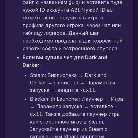
файл с названием guid) и вставить туда
чужой ID аккаунта ABI. Чужой ID вы
можете легко получить в игре в
профиле другого игрока, через чат или
таблицу лидеров. Данный шаг
необходимо проделать для корректной
работы софта и встроенного спуфера.
Если вы купили чит для Dark and
Darker
:
Steam: Библиотека → Dark and
Darker → Свойства → Параметры
запуска → введите
.
-dx11
Blacksmith Launcher: Лаунчер → Игра
→ Параметр запуска → вставьте
-
. Также добавьте лаунчер игры
dx11
как стороннюю игру в Steam.
Запускайте лаунчер из Steam с
включенным Steam оверлеем.