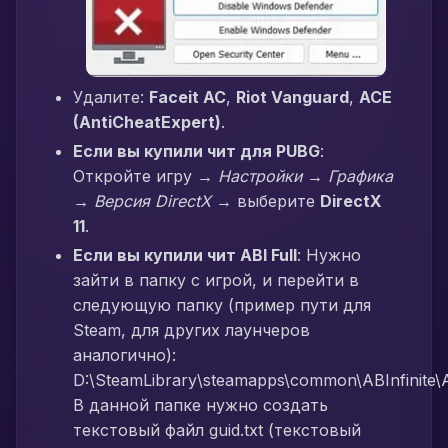
Удалите:
Faceit AC
,
Riot Vanguard
,
ACE
(AntiCheatExpert)
.
Если вы купили чит для PUBG
:
Откройте игру →
Настройки → Графика
→ Версия DirectX
→ выберите
DirectX
11
.
Если вы купили чит ABI Full
: Нужно
зайти в папку с игрой, и перейти в
следующую папку (пример пути для
Steam, для других лаунчеров
аналогично):
D:\SteamLibrary\steamapps\common\ABInfinite\AB
В данной папке нужно создать
текстовый файл guid.txt (текстовый