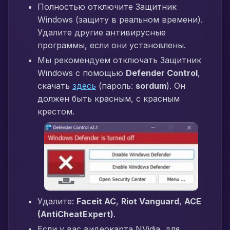
Полностью отключите Защитник
Windows (защиту в реальном времени).
Удалите другие антивирусные
программы, если они установлены.
Мы рекомендуем отключать Защитник
Windows с помощью
Defender Control
,
скачать
здесь
(пароль:
sordum
). Он
должен быть красным, с красным
крестом.
Удалите:
Faceit AC
,
Riot Vanguard
,
ACE
(AntiCheatExpert)
.
Если у вас видеокарта NVidia, для