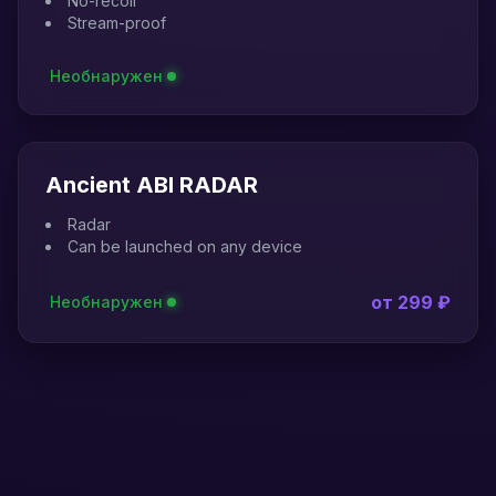
No-recoil
Stream-proof
Необнаружен
Ancient ABI RADAR
Radar
Сan be launched on any device
от 299 ₽
Необнаружен