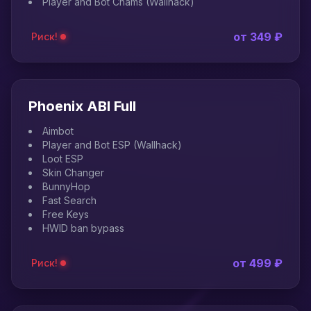
Player and Bot Chams (Wallhack)
от 349 ₽
Риск!
Phoenix ABI Full
Aimbot
Player and Bot ESP (Wallhack)
Loot ESP
Skin Changer
BunnyHop
Fast Search
Free Keys
HWID ban bypass
от 499 ₽
Риск!