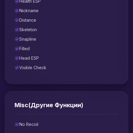
Health ESP
Nickname
Distance
Skeleton
Snapline
Filled
Head ESP
Visible Check
Misc(Другие Функции)
No Recoil