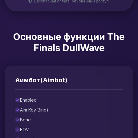
Безопасная оплата. Мгновенный доступ.
Основные функции The
Finals DullWave
Аимбот(Aimbot)
Enabled
Aim Key(Bind)
Bone
FOV