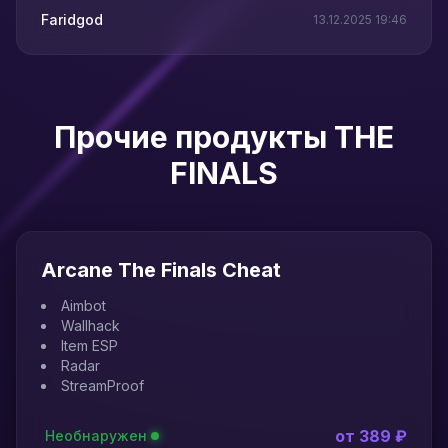
Faridgod
13.12.2025 19:46
Прочие продукты THE
FINALS
Arcane The Finals Cheat
Aimbot
Wallhack
Item ESP
Radar
StreamProof
от 389 ₽
Необнаружен