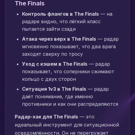
The Finals
Контроль флангов в The Finals
— на
радаре видно, что лёгкий класс
пытается зайти сзади
Атака через верх в The Finals
— радар
мгновенно показывает, что два врага
заходят сверху по тросу
Уход с кэшем в The Finals
— радар
показывает, что соперники сжимают
кольцо с двух сторон
Ситуация 1v3 в The Finals
— радар
даёт понимание, где именно
противники и как они распределяются
Радар-хак для The Finals
— это
идеальный инструмент для ситуационной
осведомлённости. Он не перегружает