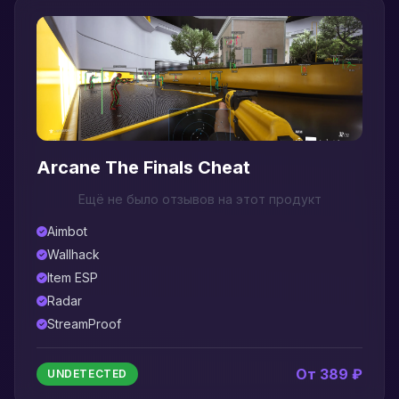
Arcane The Finals Cheat
Ещё не было отзывов на этот продукт
Aimbot
Wallhack
Item ESP
Radar
StreamProof
От 389 ₽
UNDETECTED