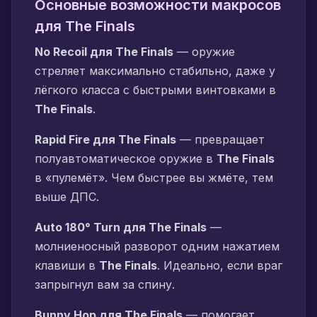
Основные возможности макросов
для The Finals
No Recoil для The Finals
— оружие
стреляет максимально стабильно, даже у
лёгкого класса с быстрыми винтовками в
The Finals
.
Rapid Fire для The Finals
— превращает
полуавтоматическое оружие в
The Finals
в «пулемёт». Чем быстрее вы жмёте, тем
выше ДПС.
Auto 180° Turn для The Finals
—
молниеносный разворот одним нажатием
клавиши в
The Finals
. Идеально, если враг
запрыгнул вам за спину.
Bunny Hop для The Finals
— помогает