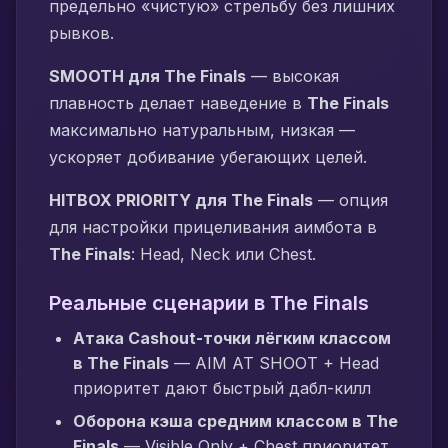
предельно «чистую» стрельбу без лишних
рывков.
SMOOTH для The Finals
— высокая
плавность делает наведение в
The Finals
максимально натуральным, низкая —
ускоряет добивание убегающих целей.
HITBOX PRIORITY для The Finals
— опция
для настройки прицеливания аимбота в
The Finals
: Head, Neck или Chest.
Реальные сценарии в The Finals
Атака Cashout-точки лёгким классом
в The Finals
— AIM AT SHOOT + Head
приоритет дают быстрый дабл-килл
Оборона кэша средним классом в The
Finals
— Visible Only + Chest приоритет