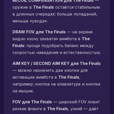
RECOIL COMPENSATION для The Finals
—
оружие в
The Finals
остаётся стабильным
в длинных очередях: больше попаданий,
меньше «увода».
DRAW FOV для The Finals
— на экране
видно «зону захвата» аимбота в
The
Finals
: проще подобрать баланс между
скоростью наведения и естественностью.
AIM KEY / SECOND AIM KEY для The Finals
— можно назначить две кнопки для
активации аимбота в
The Finals
,
например: кнопка на клавиатуре и кнопка
на мышке.
FOV для The Finals
— широкий FOV ловит
резкие фланги в
The Finals
, узкий — даёт