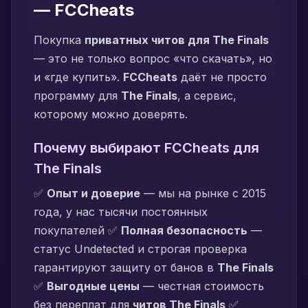
— FCCheats
Покупка
приватных читов для The Finals
— это не только вопрос «что скачать», но
и «где купить».
FCCheats
даёт не просто
программу для
The Finals
, а сервис,
которому можно доверять.
Почему выбирают FCCheats для
The Finals
✅
Опыт и доверие
— мы на рынке с 2015
года, у нас тысячи постоянных
покупателей ✅
Полная безопасность
—
статус Undetected и строгая проверка
гарантируют защиту от банов в
The Finals
✅
Выгодные цены
— честная стоимость
без переплат для
читов The Finals
✅