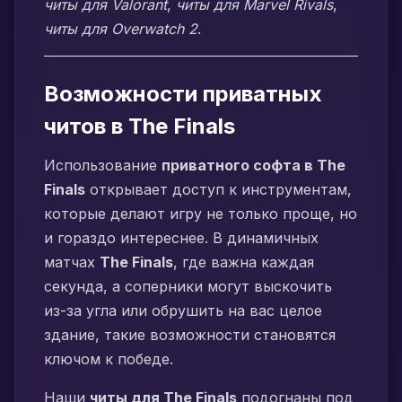
читы для Valorant
,
читы для Marvel Rivals
,
читы для Overwatch 2
.
Возможности приватных
читов в The Finals
Использование
приватного софта в The
Finals
открывает доступ к инструментам,
которые делают игру не только проще, но
и гораздо интереснее. В динамичных
матчах
The Finals
, где важна каждая
секунда, а соперники могут выскочить
из-за угла или обрушить на вас целое
здание, такие возможности становятся
ключом к победе.
Наши
читы для The Finals
подогнаны под