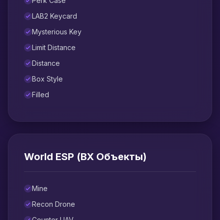
Perk Case
LAB2 Keycard
Mysterious Key
Limit Distance
Distance
Box Style
Filled
World ESP (ВХ Объекты)
Mine
Recon Drone
Counter UAV