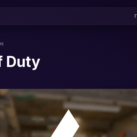
es
f Duty