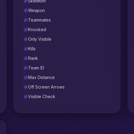
Skeleton
Weapon
Teammates
Knocked
Only Visible
Kills
Rank
Team ID
Max Distance
Off Screen Arrows
Visible Check