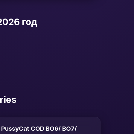
2026 год
ries
PussyCat COD BO6/ BO7/