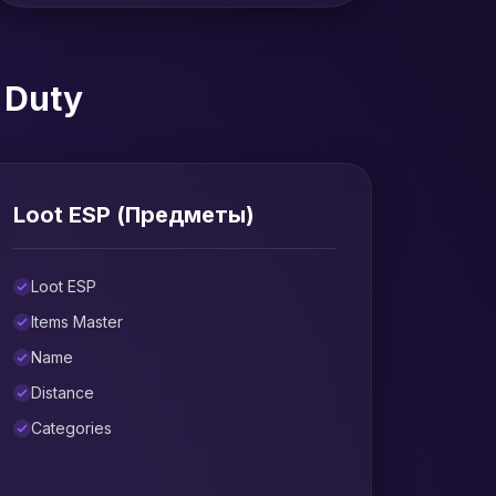
90 дней
4209 ₽
доступ
 Duty
Loot ESP (Предметы)
Loot ESP
Items Master
Name
Distance
Categories