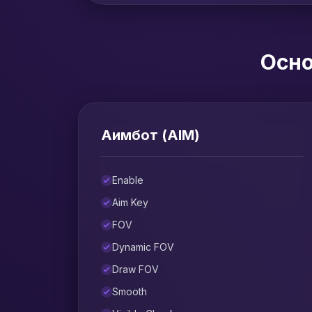
Осно
Аимбот (AIM)
Enable
Aim Key
FOV
Dynamic FOV
Draw FOV
Smooth