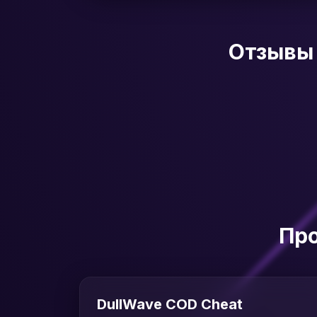
Отзывы 
Про
DullWave COD Cheat