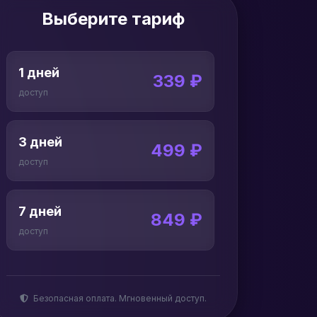
Выберите тариф
1 дней
339 ₽
доступ
3 дней
499 ₽
доступ
7 дней
849 ₽
доступ
30 дней
1689 ₽
Безопасная оплата. Мгновенный доступ.
доступ