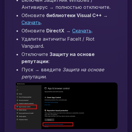
Включен Защитник Windows /
Антивирус → полностью отключите.
Обновите
библиотеки Visual C++
→
Скачать
.
Обновите
DirectX
→
Скачать
.
Удалите античиты FaceIt / Riot
Vanguard.
Отключите
Защиту на основе
репутации
:
Пуск → введите
Защита на основе
репутации
.