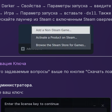
nd Darker → Свойства → Параметры запуска → введит
р → Игра → Параметр запуска → вставьте
. Также
-dx11
ускайте лаунчер из Steam с включенным Steam оверле
ивация Ключа
то задаваемые вопросы" выше по кнопке "Скачать лоа
дминистратора
.
е ваш ключ: