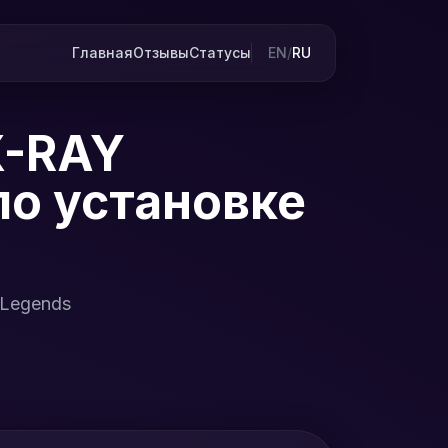
Главная
Отзывы
Статусы
EN
/
RU
X-RAY
по установке
 Legends