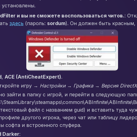
 установлены.
dFilter и вы не сможете воспользоваться читов.
: От
чать
здесь
(пароль:
sordum
). Он должен быть красным,
d
,
ACE (AntiCheatExpert)
.
Откройте игру →
Настройки → Графика → Версия DirectX
но зайти в папку с игрой, и перейти в следующую пап
\SteamLibrary\steamapps\common\ABInfinite\ABInfinite\
 (текстовый файл с названием guid) и вставить туда чу
 профиле другого игрока, через чат или таблицу лиде
ы софта и встроенного спуфера.
d Darker
: