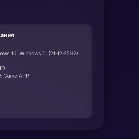
вания
dows 10, Windows 11 (21H2-25H2)
D
MD
 EA Game APP