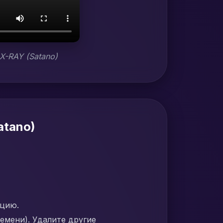
X-RAY (Satano)
atano)
кцию.
емени). Удалите другие