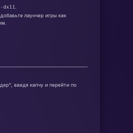
е
.
-dx11
 добавьте лаунчер игры как
ем.
дер", введя капчу и перейти по