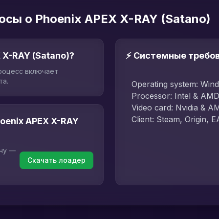
осы о Phoenix APEX X-RAY (Satano)
 X-RAY (Satano)?
⚡ Системные требо
роцесс включает
та.
Operating system: Win
Processor: Intel & AM
Video card: Nvidia & A
Client: Steam, Origin,
hoenix APEX X-RAY
пчу —
Скачать лоадер