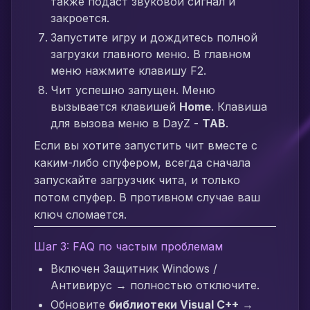
также подаст звуковой сигнал и
закроется.
Запустите игру и дождитесь полной
загрузки главного меню. В главном
меню нажмите клавишу F2.
Чит успешно запущен. Меню
вызывается клавишей
Home
. Клавиша
для вызова меню в DayZ -
TAB
.
Если вы хотите запустить чит вместе с
каким-либо спуфером, всегда сначала
запускайте загрузчик чита, и только
потом спуфер. В противном случае ваш
ключ сломается.
Шаг 3: FAQ по частым проблемам
Включен Защитник Windows /
Антивирус → полностью отключите.
Обновите
библиотеки Visual C++
→