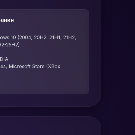
вания
dows 10 (2004, 20H2, 21H1, 21H2,
H2-25H2)
l
IDIA
mes, Microsoft Store (XBox