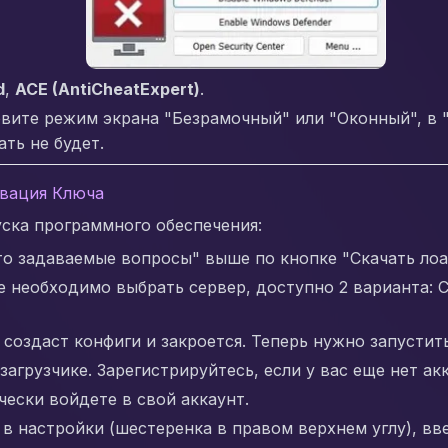
d
,
ACE (AntiCheatExpert)
.
новите режим экрана "Безрамочный" или "Оконный", 
ть не будет.
ивация Ключа
ска программного обеспечения:
то задаваемые вопросы" выше по кнопке "Скачать лоа
е необходимо выбрать сервер, доступно 2 варианта: Chi
создаст конфиги и закроется. Теперь нужно запустить
агрузчике. Зарегистрируйтесь, если у вас еще нет ак
ески войдете в свой аккаунт.
в настройки (шестеренка в правом верхнем углу), вве