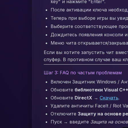
key" и нажмите "Enter".
После активации ключа необход
Теперь при выборе игры вы уви
Выберите соответствующее прог
Дождитесь появления консоли и
Меню чита открывается/закрыв
Если вы хотите запустить чит вмес
спуфер. В противном случае ваш кл
Шаг 3: FAQ по частым проблемам
Включен Защитник Windows / Ан
Обновите
библиотеки Visual C+
Обновите
DirectX
→
Скачать
.
Удалите античиты FaceIt / Riot V
Отключите
Защиту на основе р
Пуск → введите
Защита на основ