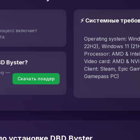
⚡ Системные требо
роцесс включает
та.
Operating system: Win
22H2), Windows 11 (21
Processor: AMD & Inte
Video card: AMD & NV
BD Byster?
Client: Steam, Epic Ga
пчу —
Gamepass PC)
Скачать лоадер
по установке DBD Byster