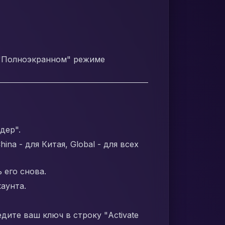
в "Полноэкранном" режиме
дер".
na - для Китая, Global - для всех
 его снова.
каунта.
дите ваш ключ в строку "Activate