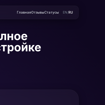
Главная
Отзывы
Статусы
EN
/
RU
олное
стройке