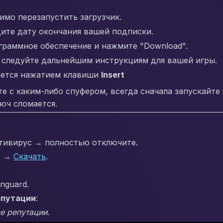
имо перезапустить загрузчик.
дите дату окончания вашей подписки.
раммное обеспечение и нажмите "Download".
 следуйте дальнейшим инструкциям для вашей игры.
ается нажатием клавиши
Insert
те с каким-либо спуфером, всегда сначала запускайте 
юч сломается.
тивирус → полностью отключите.
+
→
Скачать
.
anguard.
епутации
:
е репутации
.