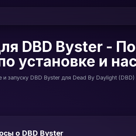
ля DBD Byster - П
по установке и на
и запуску DBD Byster для Dead By Daylight (DBD)
осы о DBD Byster