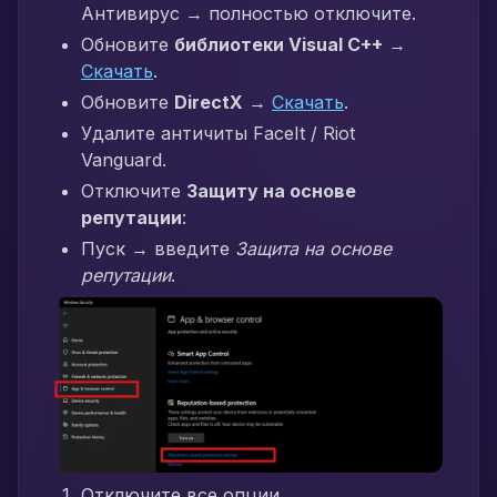
Антивирус → полностью отключите.
Обновите
библиотеки Visual C++
→
Скачать
.
Обновите
DirectX
→
Скачать
.
Удалите античиты FaceIt / Riot
Vanguard.
Отключите
Защиту на основе
репутации
:
Пуск → введите
Защита на основе
репутации
.
Отключите все опции.