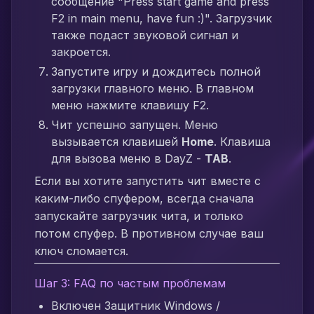
сообщение "Press start game and press
F2 in main menu, have fun :)". Загрузчик
также подаст звуковой сигнал и
закроется.
Запустите игру и дождитесь полной
загрузки главного меню. В главном
меню нажмите клавишу F2.
Чит успешно запущен. Меню
вызывается клавишей
Home
. Клавиша
для вызова меню в DayZ -
TAB
.
Если вы хотите запустить чит вместе с
каким-либо спуфером, всегда сначала
запускайте загрузчик чита, и только
потом спуфер. В противном случае ваш
ключ сломается.
Шаг 3: FAQ по частым проблемам
Включен Защитник Windows /