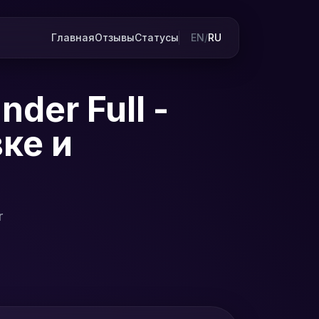
Главная
Отзывы
Статусы
EN
/
RU
der Full -
ке и
r