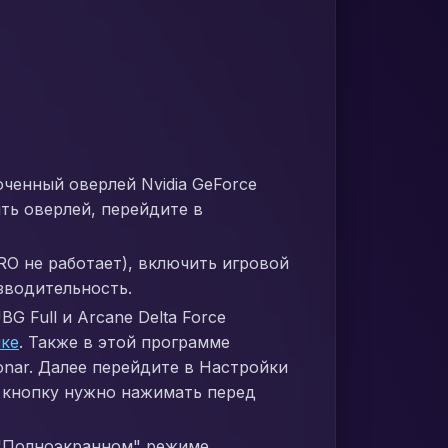
юченный оверлей Nvidia GeForce
ть оверлей, перейдите в
PRO не работает), включить игровой
зводительность.
G Full и Arcane Delta Force
лке
. Также в этой программе
onar. Далее перейдите в Настройки
ту кнопку нужно нажимать перед
в "Полноэкранном" режиме