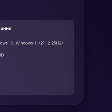
вания
dows 10, Windows 11 (21H2-25H2)
D
MD