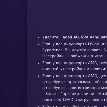
Удалите:
Faceit AC
,
Riot Vanguar
Если у вас видеокарта NVidia, 
Experience. Вы можете скачать N
Настройки - Наложение в игре -
Если у вас видеокарта AMD, необ
оверлей в настройках и включи
Если у вас видеокарта AMD, для 
потребуется программное обеспеч
потребуется зарегистрироваться
- Sonar - Горячие клавиши - Mas
нажатием LOAD в загрузчике и 
Зайдите в игру без чита и уста