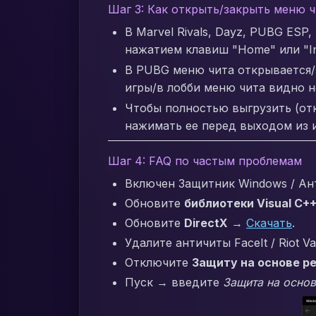
Шаг 3: Как открыть/закрыть меню 
В Marvel Rivals, Dayz, PUBG ESP,
нажатием клавиш "Home" или "In
В PUBG меню чита открывается/з
игры/в лобби меню чита видно н
Чтобы полностью выгрузить (от
нажимать ее перед выходом из 
Шаг 4: FAQ по частым проблемам
Включен Защитник Windows / Ан
Обновите
библиотеки Visual C+
Обновите
DirectX
→
Скачать
.
Удалите античиты FaceIt / Riot V
Отключите
Защиту на основе р
Пуск → введите
Защита на основ