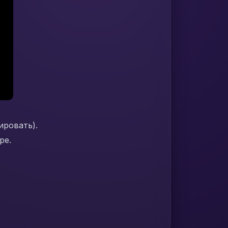
ировать).
ре.