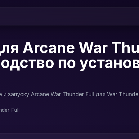
я Arcane War Thun
одство по установ
и запуску Arcane War Thunder Full для War Thunde
der Full