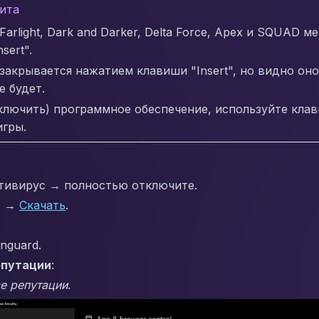
чита
 Farlight, Dark and Darker, Delta Force, Apex и SQUAD
sert".
акрывается нажатием клавиши "Insert", но видно оно
е будет.
ключить) программное обеспечение, используйте кла
игры.
тивирус → полностью отключите.
+
→
Скачать
.
anguard.
епутации
:
е репутации
.