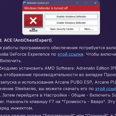
d
,
ACE (AntiCheatExpert)
.
для работы программного обеспечения потребуется вкл
vidia GeForce Experience по
этой ссылке
. Чтобы включи
 Включить.
ходимо установить AMD Software: Adrenalin Edition (
ть отображение производительности во вкладке Прои
запуска и использования Arcane PUBG ESP, Arcane PUB
ение Steelseries, вы можете скачать его по
этой ссы
. Затем перейдите в Настройки - Общие - Включить S
ter. Назначьте клавишу F7 на "Громкость - Вверх". Э
перед инжектом.
новите режим экрана "Безрамочный" или "Оконный", 