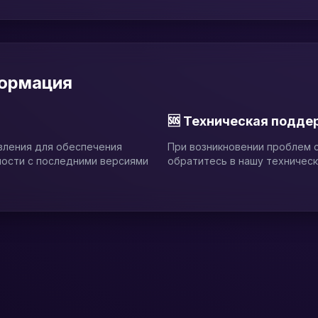
формация
🆘 Техническая подде
вления для обеспечения
При возникновении проблем с
мости с последними версиями
обратитесь в нашу техничес