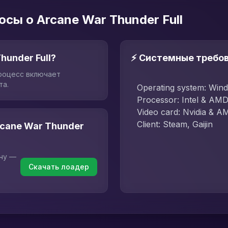
сы о Arcane War Thunder Full
hunder Full?
⚡ Системные требо
роцесс включает
та.
Operating system: Win
Processor: Intel & AM
Video card: Nvidia & A
Client: Steam, Gaijin
rcane War Thunder
пчу —
Скачать лоадер