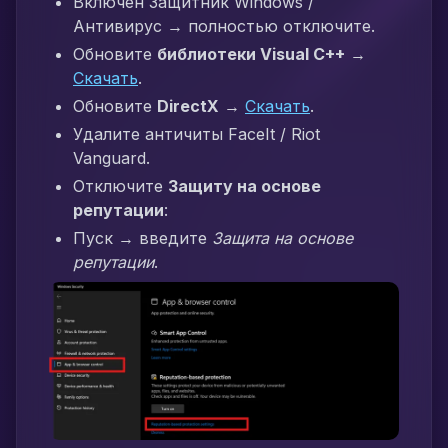
Включен Защитник Windows /
Антивирус → полностью отключите.
Обновите
библиотеки Visual C++
→
Скачать
.
Обновите
DirectX
→
Скачать
.
Удалите античиты FaceIt / Riot
Vanguard.
Отключите
Защиту на основе
репутации
:
Пуск → введите
Защита на основе
репутации
.