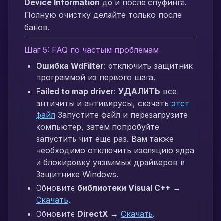
Device Information
до и после спуфинга.
Полную очистку делайте только после
банов.
Шаг 5: FAQ по частым проблемам
Ошибка WdFilter
: отключить защитник
программой из первого шага.
Failed to map driver
:
УДАЛИТЬ
все
античиты и антивирусы, скачать
этот
файл
Запустите файл и перезагрузите
компьютер, затем попробуйте
запустить чит еще раз. Вам также
необходимо отключить изоляцию ядра
и блокировку уязвимых драйверов в
Защитнике Windows.
Обновите
библиотеки Visual C++
→
Скачать
.
Обновите
DirectX
→
Скачать
.