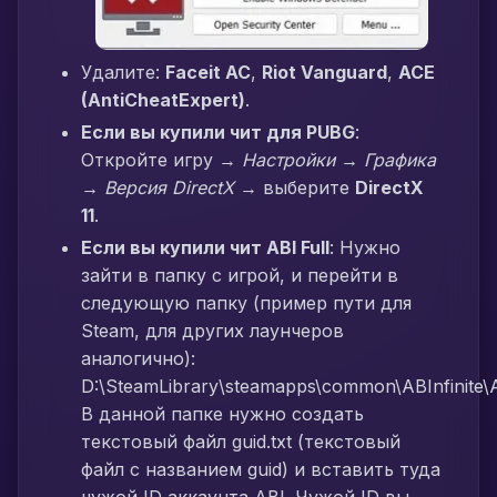
Удалите:
Faceit AC
,
Riot Vanguard
,
ACE
(AntiCheatExpert)
.
Если вы купили чит для PUBG
:
Откройте игру →
Настройки → Графика
→ Версия DirectX
→ выберите
DirectX
11
.
Если вы купили чит ABI Full
: Нужно
зайти в папку с игрой, и перейти в
следующую папку (пример пути для
Steam, для других лаунчеров
аналогично):
D:\SteamLibrary\steamapps\common\ABInfinite\AB
В данной папке нужно создать
текстовый файл guid.txt (текстовый
файл с названием guid) и вставить туда