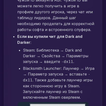
чужой ID аккаунта ABI. Чужой ID вы
можете легко получить в игре в
профиле другого игрока, через чат или
таблицу лидеров. Данный шаг
необходимо проделать для корректной
работы софта и встроенного спуфера.
Если вы купили чит для Dark and
Darker
:
Steam: Библиотека → Dark and
Darker → Свойства → Параметры
запуска → введите
.
-dx11
Blacksmith Launcher: Лаунчер → Игра
→ Параметр запуска → вставьте
-
. Также добавьте лаунчер игры
dx11
как стороннюю игру в Steam.
Запускайте лаунчер из Steam с
включенным Steam оверлеем.