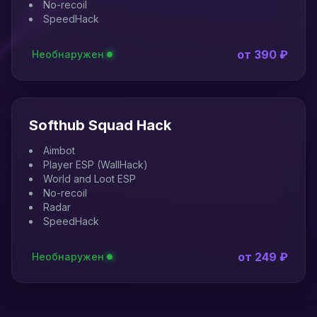
No-recoil
SpeedHack
от 390 ₽
Необнаружен
Softhub Squad Hack
Aimbot
Player ESP (WallHack)
World and Loot ESP
No-recoil
Radar
SpeedHack
от 249 ₽
Необнаружен