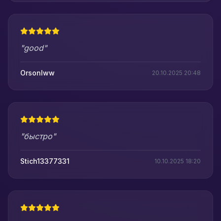
"good"
Orsonlww
20.10.2025 20:48
"быстро"
Stich13377331
10.10.2025 18:20