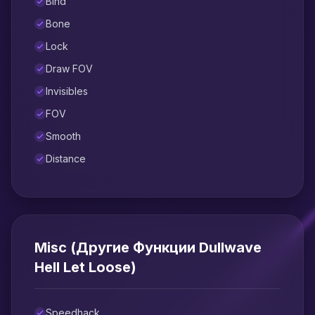
Bind
Bone
Lock
Draw FOV
Invisibles
FOV
Smooth
Distance
Misc (Другие Функции Dullwave
Hell Let Loose)
Speedhack