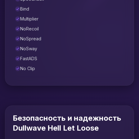
Bind
Multiplier
NoRecoil
NoSpread
NoSway
FastADS
No Clip
Безопасность и надежность
Dullwave Hell Let Loose