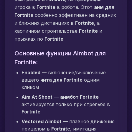
игрока в
Fortnite
в робота. Этот
аим для
Fortnite
особенно эффективен на средних
и ближних дистанциях в
Fortnite
, в
хаотичном строительстве
Fortnite
и
прыжках по
Fortnite
.
Основные функции Aimbot для
Fortnite:
Enabled
— включение/выключение
вашего
чита для Fortnite
одним
кликом
Aim At Shoot
—
аимбот Fortnite
активируется только при стрельбе в
Fortnite
Vectored Aimbot
— плавное движение
прицелом в
Fortnite
, имитация