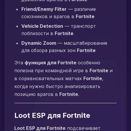
Friend/Enemy Filter
— различие
союзников и врагов в
Fortnite
Vehicle Detection
— транспорт
поблизости в
Fortnite
Dynamic Zoom
— масштабирование
для обзора разных зон
Fortnite
Эта
функция для Fortnite
особенно
полезна при командной игре в
Fortnite
и
в соревновательных матчах
Fortnite
,
когда нужно быстро анализировать
позицию врагов в
Fortnite
.
Loot ESP для Fortnite
Loot ESP для Fortnite
подсвечивает