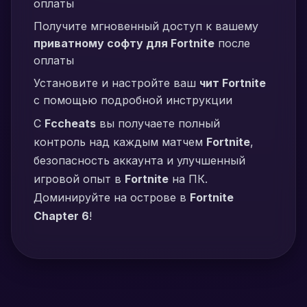
оплаты
Получите мгновенный доступ к вашему
приватному софту для Fortnite
после
оплаты
Установите и настройте ваш
чит Fortnite
с помощью подробной инструкции
С
Fccheats
вы получаете полный
контроль над каждым матчем
Fortnite
,
безопасность аккаунта и улучшенный
игровой опыт в
Fortnite
на ПК.
Доминируйте на острове в
Fortnite
Chapter 6
!