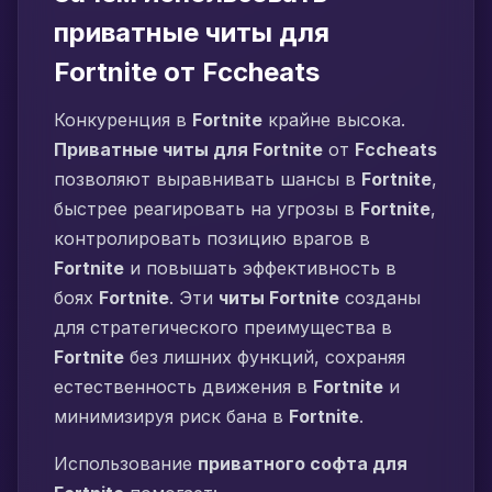
приватные читы для
Fortnite от Fccheats
Конкуренция в
Fortnite
крайне высока.
Приватные читы для Fortnite
от
Fccheats
позволяют выравнивать шансы в
Fortnite
,
быстрее реагировать на угрозы в
Fortnite
,
контролировать позицию врагов в
Fortnite
и повышать эффективность в
боях
Fortnite
. Эти
читы Fortnite
созданы
для стратегического преимущества в
Fortnite
без лишних функций, сохраняя
естественность движения в
Fortnite
и
минимизируя риск бана в
Fortnite
.
Использование
приватного софта для