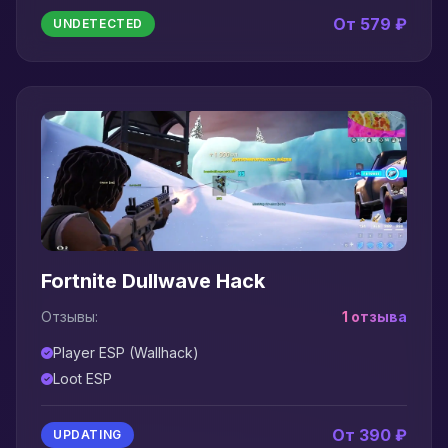
От 579 ₽
UNDETECTED
Fortnite Dullwave Hack
Отзывы:
1 отзыва
Player ESP (Wallhack)
Loot ESP
От 390 ₽
UPDATING