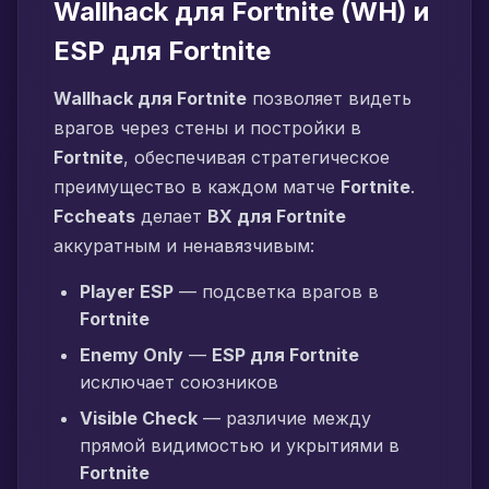
Wallhack для Fortnite (WH) и
ESP для Fortnite
Wallhack для Fortnite
позволяет видеть
врагов через стены и постройки в
Fortnite
, обеспечивая стратегическое
преимущество в каждом матче
Fortnite
.
Fccheats
делает
ВХ для Fortnite
аккуратным и ненавязчивым:
Player ESP
— подсветка врагов в
Fortnite
Enemy Only
—
ESP для Fortnite
исключает союзников
Visible Check
— различие между
прямой видимостью и укрытиями в
Fortnite