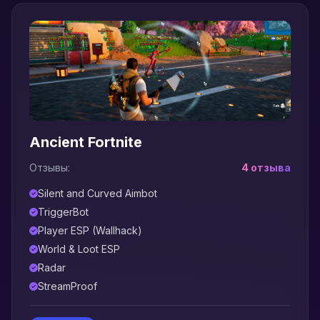
Ancient Fortnite
Отзывы:
4 отзыва
Silent and Curved Aimbot
TriggerBot
Player ESP (Wallhack)
World & Loot ESP
Radar
StreamProof