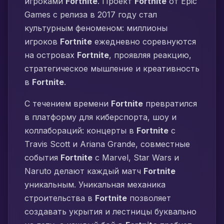
игроками
Fortnite
. Проект
Fortnite
от Epic
Games с релиза в 2017 году стал
культурным феноменом: миллионы
игроков
Fortnite
ежедневно соревнуются
на островах
Fortnite
, проявляя реакцию,
стратегическое мышление и креативность
в
Fortnite
.
С течением времени
Fortnite
превратился
в платформу для киберспорта, шоу и
коллабораций: концерты в
Fortnite
с
Travis Scott и Ariana Grande, совместные
события
Fortnite
с Marvel, Star Wars и
Naruto делают каждый матч
Fortnite
уникальным. Уникальная механика
строительства в
Fortnite
позволяет
создавать укрытия и лестницы буквально