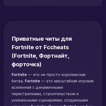
Приватные читы для
Fortnite от Fccheats
(Fortnite, Фортнайт,
форточка)
Fortnite
— это не просто королевская
битва.
Fortnite
— это масштабная игровая
вселенная с динамичными
перестрелками, строительством и
уникальными сценариями, созданными